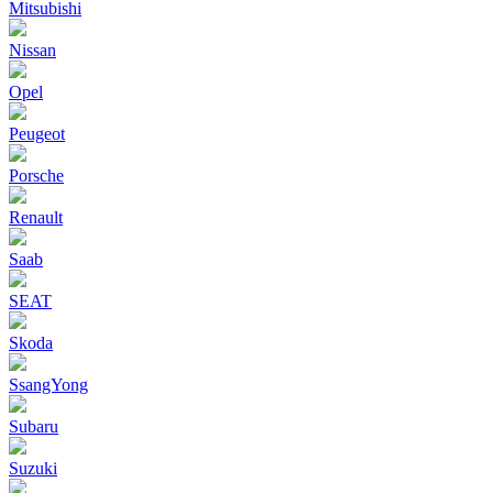
Mitsubishi
Nissan
Opel
Peugeot
Porsche
Renault
Saab
SEAT
Skoda
SsangYong
Subaru
Suzuki