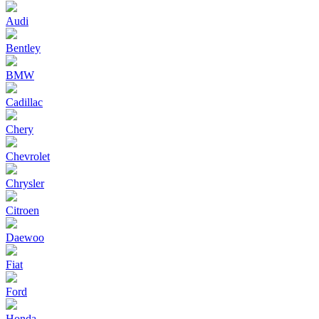
Audi
Bentley
BMW
Cadillac
Chery
Chevrolet
Chrysler
Citroen
Daewoo
Fiat
Ford
Honda