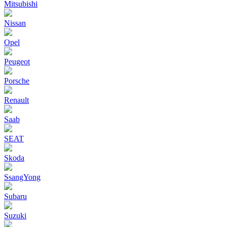
Mitsubishi
Nissan
Opel
Peugeot
Porsche
Renault
Saab
SEAT
Skoda
SsangYong
Subaru
Suzuki