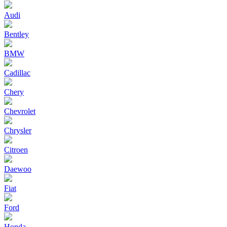
Audi
Bentley
BMW
Cadillac
Chery
Chevrolet
Chrysler
Citroen
Daewoo
Fiat
Ford
Honda