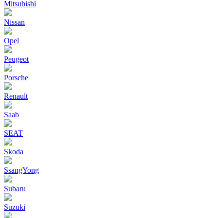
Mitsubishi
Nissan
Opel
Peugeot
Porsche
Renault
Saab
SEAT
Skoda
SsangYong
Subaru
Suzuki