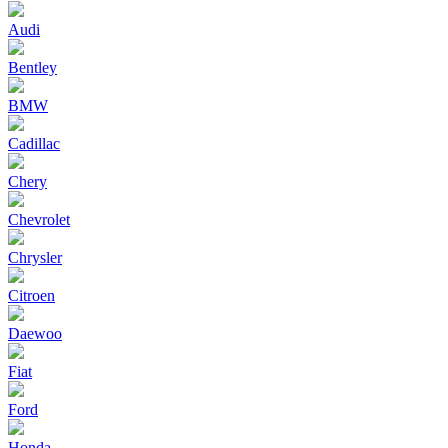
Audi
Bentley
BMW
Cadillac
Chery
Chevrolet
Chrysler
Citroen
Daewoo
Fiat
Ford
Honda