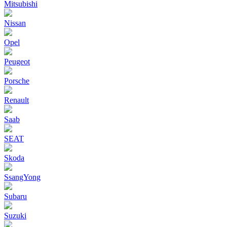
Mitsubishi
Nissan
Opel
Peugeot
Porsche
Renault
Saab
SEAT
Skoda
SsangYong
Subaru
Suzuki