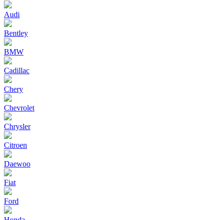
Audi
Bentley
BMW
Cadillac
Chery
Chevrolet
Chrysler
Citroen
Daewoo
Fiat
Ford
Honda