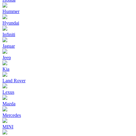
Hummer
Hyundai
Infiniti
Jaguar
Jeep
Kia
Land Rover
Lexus
Mazda
Mercedes
MINI