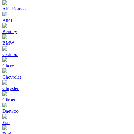
Alfa Romeo
Audi
Bentley
BMW
Cadillac
Chery
Chevrolet
Chrysler
Citroen
Daewoo
Fiat
Ford