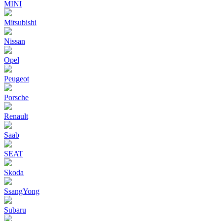
MINI
Mitsubishi
Nissan
Opel
Peugeot
Porsche
Renault
Saab
SEAT
Skoda
SsangYong
Subaru